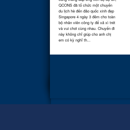
QCONS đã tổ chức một chuyến
du lịch hè đến đảo quốc xinh đẹp
Singapore 4 ngày 3 đêm cho toàn
bộ nhân viên công ty để xả xì trét
và vui chơi cùng nhau. Chuyến đi
này không chỉ giúp cho anh chị
em có kỳ nghỉ th...