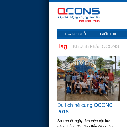
TRANG CHỦ
GIỚI THIỆU
Tag
Khoảnh khắc QCONS
Du lịch hè cùng QCONS
2018
Sau chuỗi ngày làm việc cật lực,
căng thẳng đáp ứng tiến độ dự án,