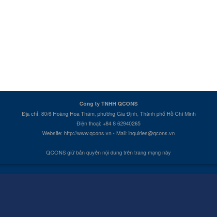
Công ty TNHH QCONS
Địa chỉ: 80/6 Hoàng Hoa Thám, phường Gia Định, Thành phố Hồ Chí Minh
Điện thoại: +84 8 62940265
Website: http://www.qcons.vn - Mail: inquiries@qcons.vn
QCONS giữ bản quyền nội dung trên trang mạng này